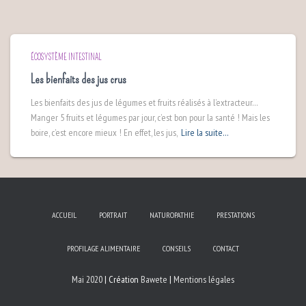
ÉCOSYSTÈME INTESTINAL
Les bienfaits des jus crus
Les bienfaits des jus de légumes et fruits réalisés à l’extracteur…
Manger 5 fruits et légumes par jour, c’est bon pour la santé ! Mais les
boire, c’est encore mieux ! En effet, les jus,
Lire la suite…
ACCUEIL
PORTRAIT
NATUROPATHIE
PRESTATIONS
PROFILAGE ALIMENTAIRE
CONSEILS
CONTACT
Mai 2020
| Création
Bawete
|
Mentions légales