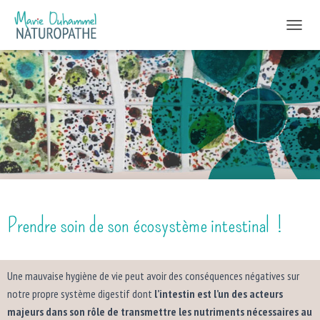
DÉPLIER
Prendre soin de son écosystème intestinal !
Publié par
Marie Naturopathe
le
13 mai 2020
Prendre soin de son écosystème intestinal !
Une mauvaise hygiène de vie peut avoir des conséquences négatives sur
notre propre système digestif dont
l’intestin est l’un des acteurs
majeurs dans son rôle de transmettre les nutriments nécessaires au