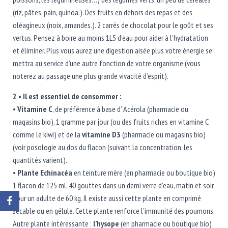
(riz, pâtes, pain, quinoa.). Des fruits en dehors des repas et des
oléagineux (noix, amandes.). 2 carrés de chocolat pour le goût et ses
vertus. Pensez à boire au moins 1L5 d’eau pour aider à l’hydratation
et éliminer. Plus vous aurez une digestion aisée plus votre énergie se
mettra au service d’une autre fonction de votre organisme (vous
noterez au passage une plus grande vivacité d’esprit).
2 • Il est essentiel de consommer :
•
Vitamine C
, de préférence à base d’ Acérola (pharmacie ou
magasins bio), 1 gramme par jour (ou des fruits riches en vitamine C
comme le kiwi) et de la
vitamine D3
(pharmacie ou magasins bio)
(voir posologie au dos du flacon (suivant la concentration, les
quantités varient).
•
Plante Echinacéa
en teinture mère (en pharmacie ou boutique bio)
1 flacon de 125 ml, 40 gouttes dans un demi verre d’eau, matin et soir
pour un adulte de 60 kg. Il existe aussi cette plante en comprimé
sécable ou en gélule. Cette plante renforce l’immunité des poumons.
Autre plante intéressante :
l’hysope
(en pharmacie ou boutique bio)