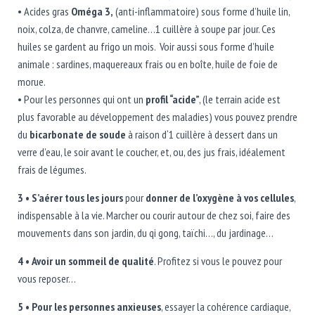
• Acides gras
Oméga 3,
(anti-inflammatoire) sous forme d’huile lin,
noix, colza, de chanvre, cameline…1 cuillère à soupe par jour. Ces
huiles se gardent au frigo un mois. Voir aussi sous forme d’huile
animale : sardines, maquereaux frais ou en boîte, huile de foie de
morue.
• Pour les personnes qui ont un
profil “acide”
, (le terrain acide est
plus favorable au développement des maladies) vous pouvez prendre
du
bicarbonate de soude
à raison d‘1 cuillère à dessert dans un
verre d’eau, le soir avant le coucher, et, ou, des jus frais, idéalement
frais de légumes.
3 • S’aérer tous les jours
pour
donner de l’oxygène à vos cellules
,
indispensable à la vie. Marcher ou courir autour de chez soi, faire des
mouvements dans son jardin, du qi gong, taïchi…, du jardinage…
4 •
Avoir un sommeil de qualité
. Profitez si vous le pouvez pour
vous reposer…
5 • Pour les personnes anxieuses
, essayer la cohérence cardiaque,