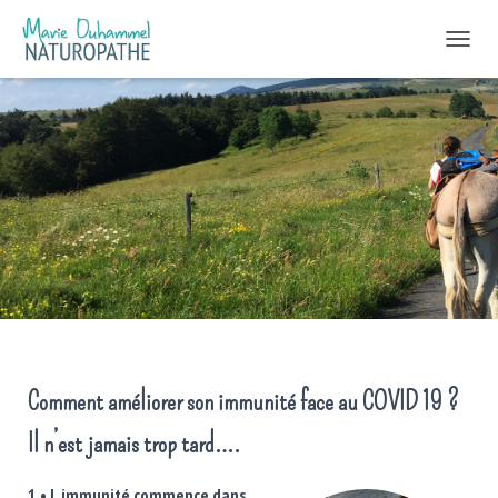
DÉPLIER
Comment améliorer son immunité face au COVID 19
?
Publié par
Marie Naturopathe
le
8 avril 2020
Comment améliorer son immunité face au COVID 19 ?
Il n’est jamais trop tard….
1 • L immunité commence dans