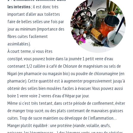
les intestins
; il est donc très
important d’aller aux toilettes
faire de belles selles une fois par
jour au minimum (importance des
fibres cuites facilement
assimilables).
À court terme, si vous êtes
constipé, vous pouvez boire dans la journée 1 petit verre d’eau
contenant 1/2 cuillère à café de Chlorure de magnésium ou sels de
Nigari (en pharmacie ou magasin bio) ou poudre de chlorumagène (en
pharmacie). Cette quantité est à augmenter progressivement jusqu’à
obtenir des selles bien moulées faciles à évacuer. Vous pouvez aussi
boire 1 verre voire 2 verres d’eau d’Hépar par jour.
Même si c’est très tentant, dans cette période de confinement, éviter
de manger trop sucré, ou des plats contenant de mauvaises graisses
cuites. Trop de sucre maintien ou développe de l’inflammation…
Manger plutôt équilibré : une protéine (viande, volaille, œufs,
poissons, les légumineuses…) des légumes verts, un peu de céréales